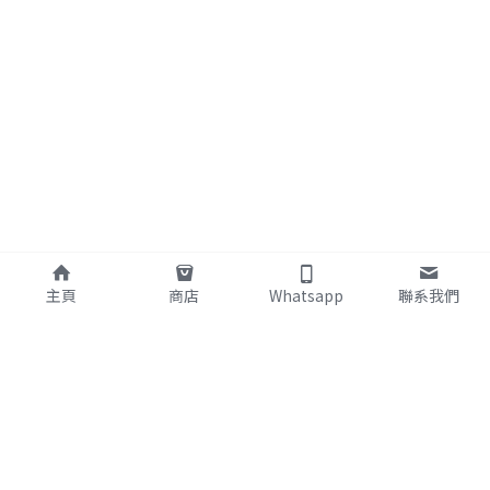
主頁
商店
Whatsapp
聯系我們
About Us 關於我們
Service 服務
Our Mission 使命
Home Nursing 居家護理
Service Model 服務模式
CCSV 社區券