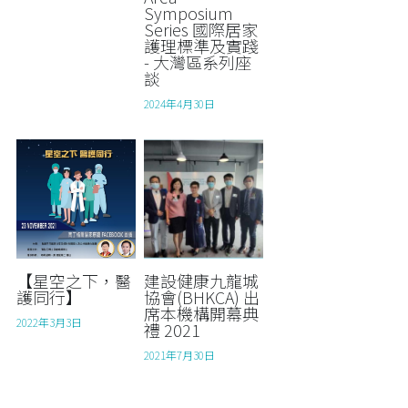
Symposium
Series 國際居家
Stroke Care 中風護理服務
Upcoming Training 最新培訓
護理標準及實踐
- 大灣區系列座
In-Home Wound Care 到戶傷口護理服務
Past Courses 過往課程
談
2024年4月30日
【星空之下，醫
建設健康九龍城
護同行】
協會(BHKCA) 出
席本機構開幕典
2022年3月3日
禮 2021
2021年7月30日