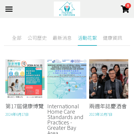
0
×
×
部落格分類
商品分類
Home 首頁
About 關於我們
所有商品分類
健康資訊
全部
公司歷史
最新消息
活動花絮
健康資訊
Team 團隊
活動花絮
About Us 關於我們
Mission 使命
Service 服務項目
Out Team 我們的團隊
Service Model 服務模式
Management 管理層
e-Shop 頤護本鋪
Services 服務項目
Side Lights 最新動態
Strategic Allies 策略伙伴
Home Nursing 居家護理
搜索
The Foundation 南丁格爾基金會(香港)
Join Us 加入我們
CCSV 社區券
Chronic Disease 慢病管理
+852 2682 2128
第17屆健康博覽
International
兩週年誌慶酒會
Home Care
info@fnhhn.com
2024年6月17日
2023年10月7日
Standards and
Respite Care 暫宿護理
Cancer & Palliative 癌症護理和臨終關懷
Practices -
Greater Bay
Training & Education 培訓與教育
Dementia Care 認知障礙症護理
Area