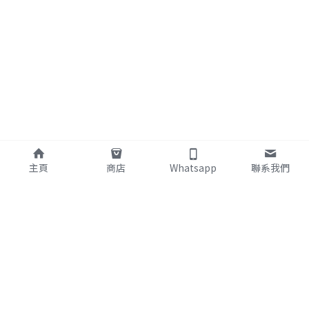
主頁
商店
Whatsapp
聯系我們
About Us 關於我們
Service 服務
Our Mission 使命
Home Nursing 居家護理
Service Model 服務模式
CCSV 社區券
We're Hiring! 加入我們
Respite Care 暫宿護理
Contact 聯繫我們
想和我們的居家護理師聊聊
+852 2682 2128
嗎？
info@fnhhn.com
Whatsapp: +852 69292128