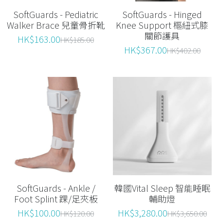
SoftGuards - Pediatric
SoftGuards - Hinged
Walker Brace 兒童骨折靴
Knee Support 樞紐式膝
關節護具
HK$163.00
HK$185.00
HK$367.00
HK$402.00
SoftGuards - Ankle /
韓國Vital Sleep 智能睡眠
Foot Splint 踝/足夾板
輔助燈
HK$100.00
HK$3,280.00
HK$120.00
HK$3,650.00