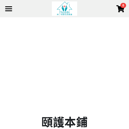
0
×
×
部落格分類
商品分類
Home 首頁
About 關於我們
所有商品分類
健康資訊
Team 團隊
活動花絮
About Us 關於我們
Mission 使命
Service 服務項目
Out Team 我們的團隊
Service Model 服務模式
Management 管理層
e-Shop 頤護本鋪
Services 服務項目
Side Lights 最新動態
Strategic Allies 策略伙伴
Home Nursing 居家護理
搜索
The Foundation 南丁格爾基金會(香港)
Join Us 加入我們
CCSV 社區券
Chronic Disease 慢病管理
+852 2682 2128
info@fnhhn.com
Respite Care 暫宿護理
Cancer & Palliative 癌症護理和臨終關懷
頤護本鋪
Training & Education 培訓與教育
Dementia Care 認知障礙症護理