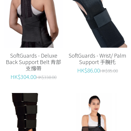
SoftGuards - Deluxe
SoftGuards - Wrist/ Palm
Back Support Belt 背部
Support 手腕托
支撐帶
HK$86.00
HK$95.00
HK$304.00
HK$338.00