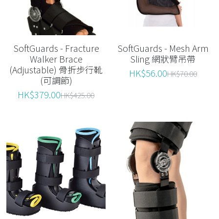
SoftGuards - Fracture
SoftGuards - Mesh Arm
Walker Brace
Sling 網狀臂吊帶
(Adjustable) 骨折步行靴
HK$56.00
HK$70.00
(可調節)
HK$379.00
HK$425.00