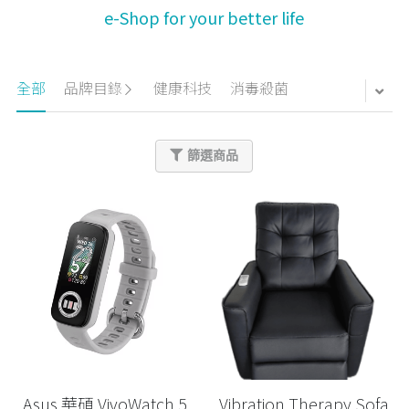
e-Shop for your better life
Stroke Care 中風護理服務
Upcoming Training 最新培訓
In-Home Wound Care 到戶傷口護理服務
Past Courses 過往課程
全部
品牌目錄
健康科技
消毒殺菌
篩選商品
Asus 華碩 VivoWatch 5
Vibration Therapy Sofa