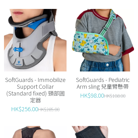
SoftGuards - Immobilize
SoftGuards - Pediatric
Support Collar
Arm sling 兒童臂懸帶
(Standard fixed) 頸部固
HK$98.00
HK$108.00
定器
HK$256.00
HK$285.00