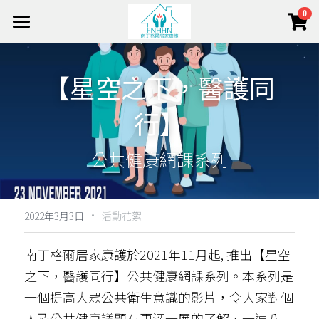
×
0
商品分類
Home 首頁
所有商品分類
【星空之下，醫護同
About 關於我們
行】
Team 團隊
About Us 關於我們
Mission 使命
Service 服務項目
Out Team 我們的團隊
公共健康網課系列
Service Model 服務模式
Management 管理層
e-Shop 頤護本鋪
Services 服務項目
Side Lights 最新動態
Strategic Allies 策略伙伴
·
Home Nursing 居家護理
搜索
2022年3月3日
活動花絮
The Foundation 南丁格爾基金會(香港)
Join Us 加入我們
CCSV 社區券
Chronic Disease 慢病管理
+852 2682 2128
南丁格爾居家康護於2021年11月起, 推出【星空
之下，醫護同行】公共健康網課系列。本系列是
info@fnhhn.com
Respite Care 暫宿護理
Cancer & Palliative 癌症護理和臨終關懷
一個提高大眾公共衛生意識的影片，令大家對個
Training & Education 培訓與教育
Dementia Care 認知障礙症護理
人及公共健康議題有更深一層的了解，一連八