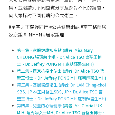
集，並邀請到不同嘉賓分享及探討不同的議題，
Stroke Care 中風護理服務
Upcoming Training 最新培訓
向大眾探討不同範疇的公共衛生。
In-Home Wound Care 到戶傷口護理服務
Past Courses 過往課程
#星空之下醫護同行 #公共健康網課 #南丁格爾居
家康護 #FNHHN #居家護理
第一集 - 
家庭健康知多點 (講者: Miss Mary 
CHEUNG 張瑪莉小姐、Dr. Alice TSO 曹聖玉博
士、Dr. Jeffrey PONG MH 龐朝輝醫生MH)
第二集 - 
居家抗疫小貼士 (
講者: 
Dr. Alice TSO 曹
聖玉博士、Dr. Jeffrey PONG MH 龐朝輝醫生MH
)
第三集 - 
基層醫療衛生 (講者: Dr. LAM Ching-choi 
SBS, JP 林正財醫生SBS, JP、Dr. Alice TSO 曹
聖玉博士、Dr. Jeffrey PONG MH 龐朝輝醫生MH)
第四集 - 
兒童的心理健康 (
講者: Ms. Gloria LUK 
M.H. 陸秀娟女士MH, 
Dr. Alice TSO 曹聖玉博士、